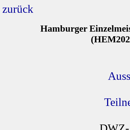
zurück
Hamburger Einzelmeis
(HEM202
Auss
Teiln
DWZ-A