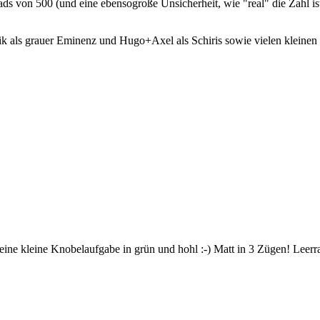
ads von 500 (und eine ebensogroße Unsicherheit, wie "real" die Zahl i
ik als grauer Eminenz und Hugo+Axel als Schiris sowie vielen kleinen
 eine kleine Knobelaufgabe in grün und hohl :-) Matt in 3 Zügen! Lee