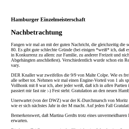
Hamburger Einzelmeisterschaft
Nachbetrachtung
Fangen wir mal an mit der guten Nachricht, die gleichzeitig die 
80. Es gibt gute schlechte Gründe (bei einigen *weiß* ich, daß 
in Konkurrenz zu allem: zur Familie, zu anderer Freizeit und ni
Abgehängten anschließest). Verschiedentlich wurde schon ein Re
vary.
DER Knaller war zweifellos die 9/9 von Malte Colpe. Wie es frei
alle selber tot. Nehmen wir mal einen Engine-Vorteil von 1 als s
Vollhonk mit 8 war ich, aber jeder weiß, daß ich in
allen
Partien 
passiert mir fast nie :-) Fest steht: Gratulation an den neuen Ha
Unerwartet (von der DWZ) war der K-Durchmarsch von Moritz Eid
wie er sich nächstes Jahr in der M macht. Auf jeden Fall Gratul
Bemerkenswert, daß Martina Gerdts trotz eines unvermeidbaren
erwarten.