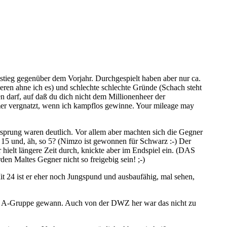
Anstieg gegenüber dem Vorjahr. Durchgespielt haben aber nur ca.
eren ahne ich es) und schlechte schlechte Gründe (Schach steht
n darf, auf daß du dich nicht dem Millionenheer der
mmer vergnatzt, wenn ich kampflos gewinne. Your mileage may
orsprung waren deutlich. Vor allem aber machten sich die Gegner
1 15 und, äh, so 5? (Nimzo ist gewonnen für Schwarz :-) Der
 hielt längere Zeit durch, knickte aber im Endspiel ein. (DAS
den Maltes Gegner nicht so freigebig sein! ;-)
 24 ist er eher noch Jungspund und ausbaufähig, mal sehen,
die A-Gruppe gewann. Auch von der DWZ her war das nicht zu