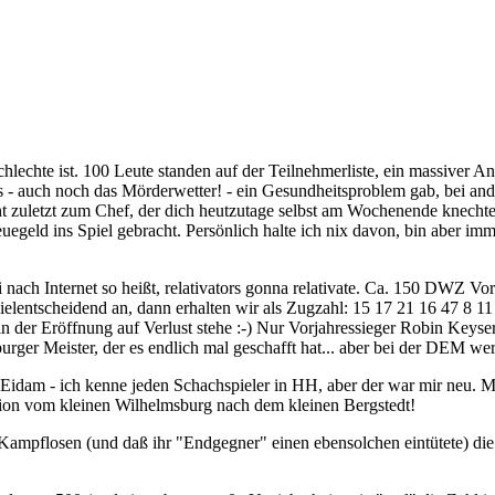
schlechte ist. 100 Leute standen auf der Teilnehmerliste, ein massiver 
es - auch noch das Mörderwetter! - ein Gesundheitsproblem gab, bei and
cht zuletzt zum Chef, der dich heutzutage selbst am Wochenende knechte
uegeld ins Spiel gebracht. Persönlich halte ich nix davon, bin aber i
 nach Internet so heißt, relativators gonna relativate. Ca. 150 DWZ V
pielentscheidend an, dann erhalten wir als Zugzahl: 15 17 21 16 47 8 1
in der Eröffnung auf Verlust stehe :-) Nur Vorjahressieger Robin Keyser
mburger Meister, der es endlich mal geschafft hat... aber bei der DEM wer
am - ich kenne jeden Schachspieler in HH, aber der war mir neu. Mit
ation vom kleinen Wilhelmsburg nach dem kleinen Bergstedt!
 Kampflosen (und daß ihr "Endgegner" einen ebensolchen eintütete) 