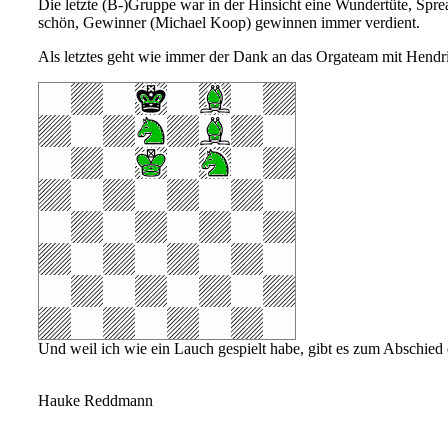
Die letzte (B-)Gruppe war in der Hinsicht eine Wundertüte, Spre
schön, Gewinner (Michael Koop) gewinnen immer verdient.
Als letztes geht wie immer der Dank an das Orgateam mit Hendr
Und weil ich wie ein Lauch gespielt habe, gibt es zum Abschied
1.Lc4! Kc8 2.La6+ Kd8 3.Le7#
Hauke Reddmann