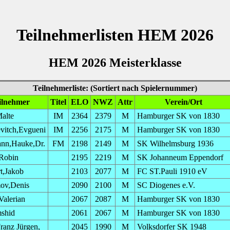
Teilnehmerlisten HEM 2026
HEM 2026 Meisterklasse
Teilnehmerliste: (Sortiert nach Spielernummer)
ilnehmer
Titel
ELO
NWZ
Attr
Verein/Ort
alte
IM
2364
2379
M
Hamburger SK von 1830
vitch,Evgueni
IM
2256
2175
M
Hamburger SK von 1830
nn,Hauke,Dr.
FM
2198
2149
M
SK Wilhelmsburg 1936
Robin
2195
2219
M
SK Johanneum Eppendorf
t,Jakob
2103
2077
M
FC ST.Pauli 1910 eV
ov,Denis
2090
2100
M
SC Diogenes e.V.
Valerian
2067
2087
M
Hamburger SK von 1830
mshid
2061
2067
M
Hamburger SK von 1830
Franz Jürgen,
2045
1990
M
Volksdorfer SK 1948