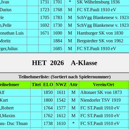
,Ivan
1731
1701
*
SK Wilhelmsburg 1936
Darius
1723
1768
M
FC ST.Pauli 1910 eV
le
1705
1783
M
SchVgg Blankenese v. 1923
,Pelle
1692
1730
M
SchVgg Blankenese v. 1923
onathan Luis
1671
1690
M
Hamburger SK von 1830
Moritz
1884
M
Bergstedter SK von 1962
ger,Julius
1685
M
FC ST.Pauli 1910 eV
HET 2026 A-Klasse
Teilnehmerliste: (Sortiert nach Spielernummer)
eilnehmer
Titel
ELO
NWZ
Attr
Verein/Ort
Alf
1850
1611
M
Altonaer SK von 1873
Kurt
1800
1542
M
Niendorfer TSV 1919
,Robert
1764
1577
M
FC ST.Pauli 1910 eV
d,Maxim
1762
1612
M
FC ST.Pauli 1910 eV
uu- Duc Thuan
1738
1610
*
FC ST.Pauli 1910 eV