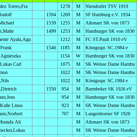
dez Torres,Fra
1278
M
Niendorfer TSV 1919
Rudolf
1594
1269
M
SF Hamburg e.V. 1934
Michael
1539
1255
M
Altonaer SK von 1873
t,Malte
1499
1253
M
Hamburger SK von 1830
ente Ayala,Agu
1212
M
FC ST.Pauli 1910 eV
,Frank
1546
1185
M
Königsspr. SC.1984 e
,Agnieszka
1154
W
Hamburger SK von 1830
Lukas Carl
1075
M
SK Weisse Dame Hambu
imon
1022
M
SK Weisse Dame Hambu
Nils
1022
M
Königsspr. SC.1984 e
,Dietrich
1550
954
M
Barmbeker SK 1926 eV
er,Jens
954
M
Hamburger SK von 1830
Kalle Linus
923
M
SK Weisse Dame Hambu
nn,Norbert
707
M
Langenhorner SF 1928
ustafa Ali
M
Altonaer SK von 1873
ecker,Lukas
M
SK Weisse Dame Hambu