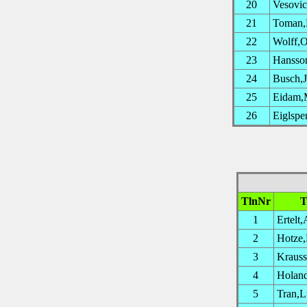
20
Vesovic
21
Toman,
22
Wolff,O
23
Hansson
24
Busch,J
25
Eidam,
26
Eiglsper
TlnNr
T
1
Ertelt,
2
Hotze,
3
Krauss
4
Holan
5
Tran,L