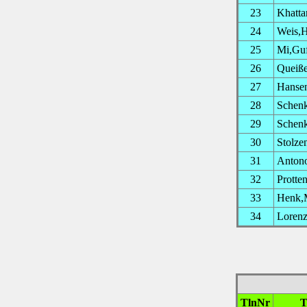
23
Khatta
24
Weis,H
25
Mi,Gu
26
Queiße
27
Hansen
28
Schenk
29
Schenk
30
Stolze
31
Anton
32
Protten
33
Henk,
34
Lorenz
TlnNr
T