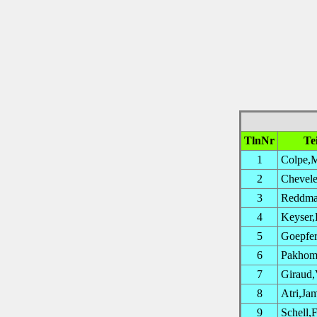
TlnNr
Te
1
Colpe,M
2
Chevele
3
Reddma
4
Keyser,
5
Goepfer
6
Pakhom
7
Giraud,
8
Atri,Ja
9
Schell,