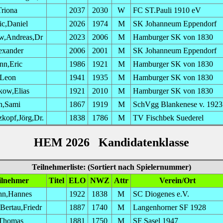
Triona
2037
2030
W
FC ST.Pauli 1910 eV
c,Daniel
2026
1974
M
SK Johanneum Eppendorf
ow,Andreas,Dr
2023
2006
M
Hamburger SK von 1830
exander
2006
2001
M
SK Johanneum Eppendorf
nn,Eric
1986
1921
M
Hamburger SK von 1830
,Leon
1941
1935
M
Hamburger SK von 1830
kow,Elias
1921
2010
M
Hamburger SK von 1830
n,Sami
1867
1919
M
SchVgg Blankenese v. 1923
kopf,Jörg,Dr.
1838
1786
M
TV Fischbek Suederel
HEM 2026 Kandidatenklasse
Teilnehmerliste: (Sortiert nach Spielernummer)
ilnehmer
Titel
ELO
NWZ
Attr
Verein/Ort
n,Hannes
1922
1838
M
SC Diogenes e.V.
Bertau,Friedr
1887
1740
M
Langenhorner SF 1928
,Thomas
1881
1750
M
SF Sasel 1947