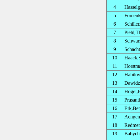
4
Hasselg
5
Fomenk
6
Schille
7
Piehl,T
8
Schwarz
9
Schacht
10
Haack,S
11
Horstma
12
Habilov
13
Dawidzi
14
Högel,P
15
Prasant
16
Erk,Be
17
Aengen
18
Redmer,
19
Babych