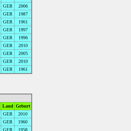
GER
2006
GER
1987
GER
1961
GER
1997
GER
1996
GER
2010
GER
2005
GER
2010
GER
1961
Land
Geburt
GER
2010
GER
1960
GER
1958