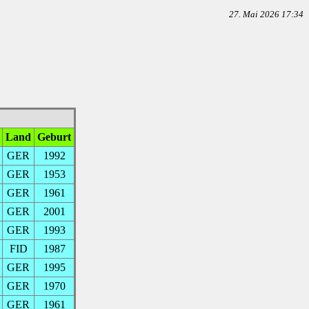
27. Mai 2026 17:34
Land
Geburt
GER
1992
GER
1953
GER
1961
GER
2001
GER
1993
FID
1987
GER
1995
GER
1970
GER
1961