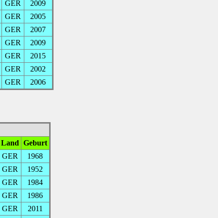
GER
2009
GER
2005
GER
2007
GER
2009
GER
2015
GER
2002
GER
2006
Land
Geburt
GER
1968
GER
1952
GER
1984
GER
1986
GER
2011