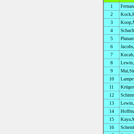
1
Fernan
2
Kock,
3
Koop,
4
Schach
5
Planam
6
Jacobs
7
Kucab
8
Lewin,
9
Mai,S
10
Lampe,
11
Krüger
12
Schimm
13
Lewin,
14
Hoffma
15
Kaya,M
16
Schemb