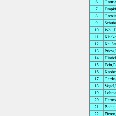
6
Grotria
7
Drapki
8
Gretzi
9
Schube
10
Wöll,
11
Klaeke
12
Kaußm
13
Priess
14
Hinric
15
Echt,P
16
Knobe
17
Gerdts
18
Vogel,
19
Lohma
20
Herrma
21
Bothe
22
Fieron