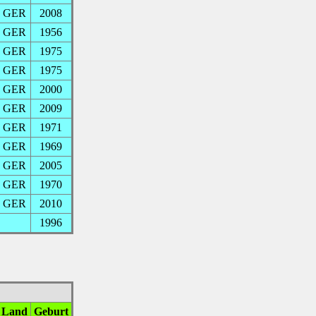
GER
2008
GER
1956
GER
1975
GER
1975
GER
2000
GER
2009
GER
1971
GER
1969
GER
2005
GER
1970
GER
2010
1996
Land
Geburt