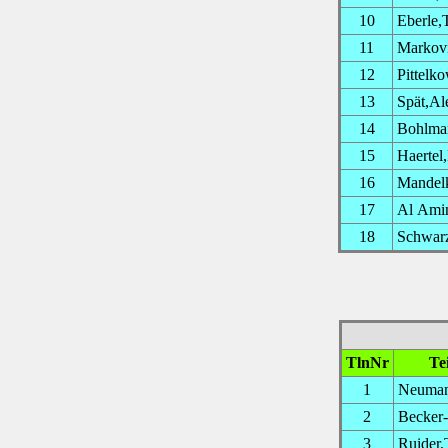
10
Eberle,
11
Markovi
12
Pittelk
13
Spät,Al
14
Bohlma
15
Haertel
16
Mandel
17
Al Ami
18
Schwarz
TlnNr
Te
1
Neuman
2
Becker-
3
Ruider