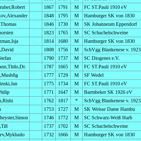
ruber,Robert
1867
1791
M
FC ST.Pauli 1910 eV
ov,Alexander
1848
1795
M
Hamburger SK von 1830
r,Thomas
1846
1730
M
SK Johanneum Eppendorf
horsten
1823
1765
M
SC Schachelschweine
man,Isja
1814
1680
M
Hamburger SK von 1830
,David
1808
1756
M
SchVgg Blankenese v. 1923
tefan
1790
1737
M
SC Diogenes e.V.
nn,Thilo,Dr.
1787
1665
M
FC ST.Pauli 1910 eV
,Mushfig
1777
1729
M
SF Wedel
nski,Jan
1775
1734
M
FC ST.Pauli 1910 eV
hilip
1771
1647
M
Barmbeker SK 1926 eV
h,Rishi
1762
1817
*
SchVgg Blankenese v. 1923
n
1753
1727
M
SK Weisse Dame Hambu
heyster,Simon
1746
1772
M
SC Schwarz-Weiß Harb
Till
1737
1702
M
SC Schachelschweine
ev,Mykhailo
1732
1666
M
Hamburger SK von 1830