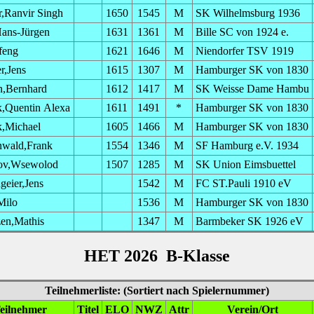
r,Ranvir Singh
1650
1545
M
SK Wilhelmsburg 1936
ans-Jürgen
1631
1361
M
Bille SC von 1924 e.
feng
1621
1646
M
Niendorfer TSV 1919
r,Jens
1615
1307
M
Hamburger SK von 1830
,Bernhard
1612
1417
M
SK Weisse Dame Hambu
,Quentin Alexa
1611
1491
*
Hamburger SK von 1830
,Michael
1605
1466
M
Hamburger SK von 1830
nwald,Frank
1554
1346
M
SF Hamburg e.V. 1934
ov,Wsewolod
1507
1285
M
SK Union Eimsbuettel
geier,Jens
1542
M
FC ST.Pauli 1910 eV
Milo
1536
M
Hamburger SK von 1830
en,Mathis
1347
M
Barmbeker SK 1926 eV
HET 2026 B-Klasse
Teilnehmerliste: (Sortiert nach Spielernummer)
eilnehmer
Titel
ELO
NWZ
Attr
Verein/Ort