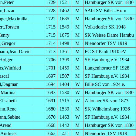
n,Peter
1729
1521
M
Hamburger SK von 1830
n,Lazar
1728
1462
M
SAbt SV Billst.-Horn
nger,Maximilia
1722
1685
M
Hamburger SK von 1830
rt,Torsten
1715
1549
M
Volksdorfer SK 1948
Henry
1715
1675
M
SK Weisse Dame Hambu
,Gregor
1714
1498
M
Niendorfer TSV 1919
ann,Jean David
1713
1361
M
FC ST.Pauli 1910 eV
,Holger
1706
1399
M
SF Hamburg e.V. 1934
hs,Winfried
1701
1459
M
Langenhorner SF 1928
ascal
1697
1507
M
SF Hamburg e.V. 1934
l,Dagmar
1694
1404
W
Bille SC von 1924 e.
,Martina
1693
1530
W
Hamburger SK von 1830
Elisabeth
1691
1515
W
Altonaer SK von 1873
nn,Rene
1680
1539
M
SK Wilhelmsburg 1936
nn,Sabine
1670
1463
W
SF Hamburg e.V. 1934
,Arend
1668
1442
M
Hamburger SK von 1830
,Andreas
1662
1411
M
Niendorfer TSV 1919