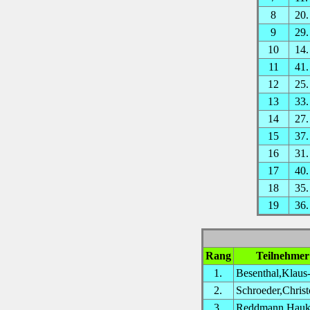
8
20.
9
29.
10
14.
11
41.
12
25.
13
33.
14
27.
15
37.
16
31.
17
40.
18
35.
19
36.
Rang
Teilnehmer
1.
Besenthal,Klaus
2.
Schroeder,Christ
3.
Reddmann,Hauk