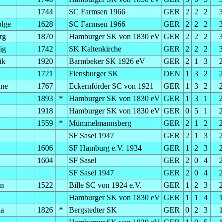
1744
SC Farmsen 1966
GER
2
2
2
lge
1628
SC Farmsen 1966
GER
2
2
2
rg
1870
Hamburger SK von 1830 eV
GER
2
2
2
ig
1742
SK Kaltenkirche
GER
2
2
2
ik
1920
Barmbeker SK 1926 eV
GER
2
1
3
1721
Flensburger SK
DEN
1
3
2
nne
1767
Eckernförder SC von 1921
GER
1
3
2
1893
*
Hamburger SK von 1830 eV
GER
1
3
1
1918
Hamburger SK von 1830 eV
GER
0
5
1
1559
*
Mümmelmannsberg
GER
2
1
2
SF Sasel 1947
GER
2
1
3
1606
SF Hamburg e.V. 1934
GER
1
2
3
1604
SF Sasel
GER
2
0
4
SF Sasel 1947
GER
2
0
4
en
1522
Bille SC von 1924 e.V.
GER
1
2
3
Hamburger SK von 1830 eV
GER
1
1
4
ia
1826
*
Bergstedter SK
GER
0
2
3