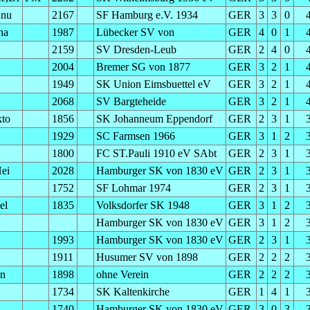
Knu
2167
SF Hamburg e.V. 1934
GER
3
3
0
ha
1987
Lübecker SV von
GER
4
0
1
2159
SV Dresden-Leub
GER
2
4
0
2004
Bremer SG von 1877
GER
3
2
1
1949
SK Union Eimsbuettel eV
GER
3
2
1
2068
SV Bargteheide
GER
3
2
1
kto
1856
SK Johanneum Eppendorf
GER
2
3
1
1929
SC Farmsen 1966
GER
3
1
2
1800
FC ST.Pauli 1910 eV SAbt
GER
2
3
1
ei
2028
Hamburger SK von 1830 eV
GER
2
3
1
1752
SF Lohmar 1974
GER
2
3
1
el
1835
Volksdorfer SK 1948
GER
3
1
2
Hamburger SK von 1830 eV
GER
3
1
2
1993
Hamburger SK von 1830 eV
GER
2
3
1
1911
Husumer SV von 1898
GER
2
2
2
en
1898
ohne Verein
GER
2
2
2
1734
SK Kaltenkirche
GER
1
4
1
1740
Hamburger SK von 1830 eV
GER
3
0
3