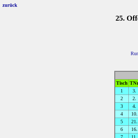
zurück
25. Of
Run
Tisch
TN
1
3.
2
2.
3
4.
4
10.
5
21.
6
16.
7
11.