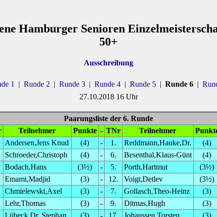
fene Hamburger Senioren Einzelmeisterscha
50+
Ausschreibung
de 1
|
Runde 2
|
Runde 3
|
Runde 4
|
Runde 5
|
Runde 6
|
Run
27.10.2018 16 Uhr
Paarungsliste der 6. Runde
r
Teilnehmer
Punkte
-
TNr
Teilnehmer
Punkt
Andersen,Jens Knud
(4)
-
1.
Reddmann,Hauke,Dr.
(4)
Schroeder,Christoph
(4)
-
6.
Besenthal,Klaus-Günt
(4)
Bodach,Hans
(3½)
-
5.
Porth,Hartmut
(3½)
Emami,Madjid
(3)
-
12.
Voigt,Detlev
(3½)
Chmielewski,Axel
(3)
-
7.
Gollasch,Theo-Heinz
(3)
Lehr,Thomas
(3)
-
9.
Ditmas,Hugh
(3)
Lübeck,Dr. Stephan
(3)
-
17.
Johanssen,Torsten
(3)