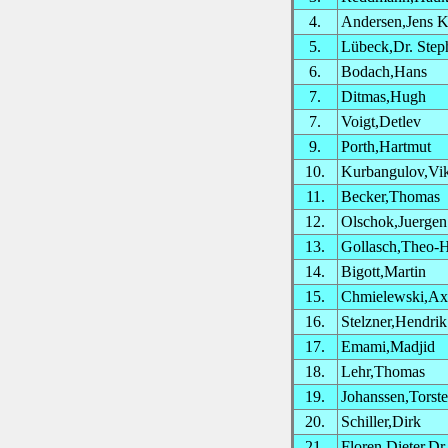
4.
Andersen,Jens 
5.
Lübeck,Dr. Step
6.
Bodach,Hans
7.
Ditmas,Hugh
7.
Voigt,Detlev
9.
Porth,Hartmut
10.
Kurbangulov,Vi
11.
Becker,Thomas
12.
Olschok,Juergen
13.
Gollasch,Theo-H
14.
Bigott,Martin
15.
Chmielewski,Ax
16.
Stelzner,Hendrik
17.
Emami,Madjid
18.
Lehr,Thomas
19.
Johanssen,Torst
20.
Schiller,Dirk
21.
Floren,Dieter,Dr.