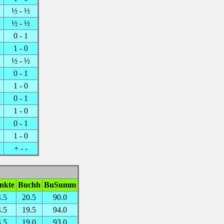
½ - ½
½ - ½
0 - 1
1 - 0
½ - ½
0 - 1
1 - 0
0 - 1
1 - 0
0 - 1
1 - 0
+ - -
nkte
Buchh
BuSumm
4.5
20.5
90.0
4.5
19.5
94.0
4.5
19.0
93.0