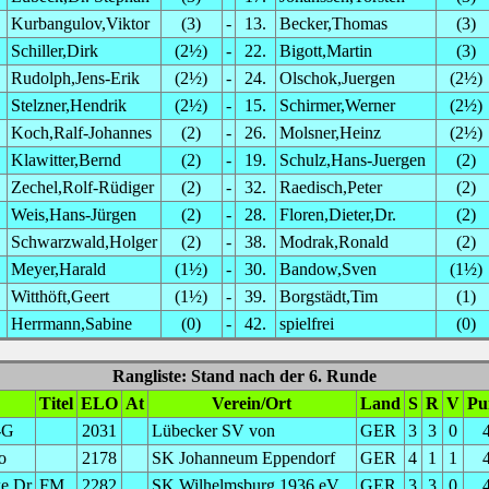
Kurbangulov,Viktor
(3)
-
13.
Becker,Thomas
(3)
Schiller,Dirk
(2½)
-
22.
Bigott,Martin
(3)
Rudolph,Jens-Erik
(2½)
-
24.
Olschok,Juergen
(2½)
Stelzner,Hendrik
(2½)
-
15.
Schirmer,Werner
(2½)
Koch,Ralf-Johannes
(2)
-
26.
Molsner,Heinz
(2½)
Klawitter,Bernd
(2)
-
19.
Schulz,Hans-Juergen
(2)
Zechel,Rolf-Rüdiger
(2)
-
32.
Raedisch,Peter
(2)
Weis,Hans-Jürgen
(2)
-
28.
Floren,Dieter,Dr.
(2)
Schwarzwald,Holger
(2)
-
38.
Modrak,Ronald
(2)
Meyer,Harald
(1½)
-
30.
Bandow,Sven
(1½)
Witthöft,Geert
(1½)
-
39.
Borgstädt,Tim
(1)
Herrmann,Sabine
(0)
-
42.
spielfrei
(0)
Rangliste: Stand nach der 6. Runde
Titel
ELO
At
Verein/Ort
Land
S
R
V
Pu
-G
2031
Lübecker SV von
GER
3
3
0
o
2178
SK Johanneum Eppendorf
GER
4
1
1
e,Dr
FM
2282
SK Wilhelmsburg 1936 eV
GER
3
3
0