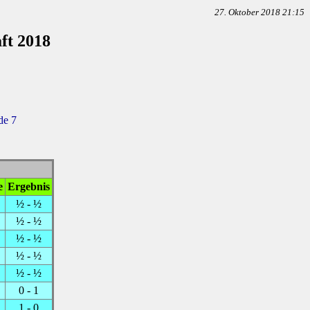
27. Oktober 2018 21:15
ft 2018
de 7
e
Ergebnis
½ - ½
½ - ½
½ - ½
½ - ½
½ - ½
0 - 1
1 - 0