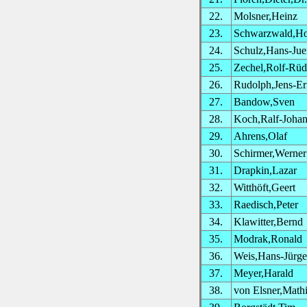
22.
Molsner,Heinz
23.
Schwarzwald,Ho
24.
Schulz,Hans-Jue
25.
Zechel,Rolf-Rüd
26.
Rudolph,Jens-Er
27.
Bandow,Sven
28.
Koch,Ralf-Joha
29.
Ahrens,Olaf
30.
Schirmer,Werner
31.
Drapkin,Lazar
32.
Witthöft,Geert
33.
Raedisch,Peter
34.
Klawitter,Bernd
35.
Modrak,Ronald
36.
Weis,Hans-Jürg
37.
Meyer,Harald
38.
von Elsner,Math