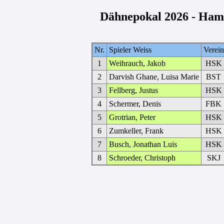
Dähnepokal 2026 - Hamb
Nr.
Spieler Weiss
Verein
1
Weihrauch, Jakob
HSK
2
Darvish Ghane, Luisa Marie
BST
3
Fellberg, Justus
HSK
4
Schermer, Denis
FBK
5
Grotrian, Peter
HSK
6
Zumkeller, Frank
HSK
7
Busch, Jonathan Luis
HSK
8
Schroeder, Christoph
SKJ