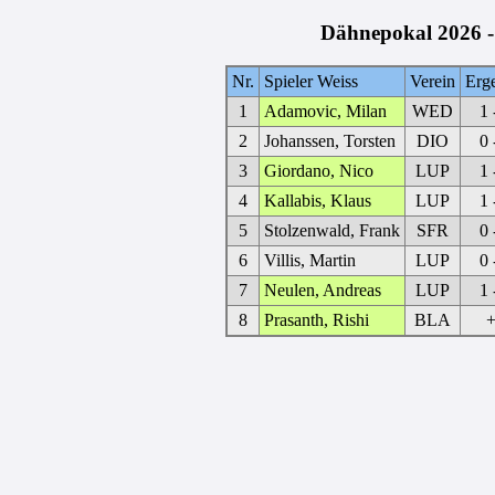
Dähnepokal 2026 -
Nr.
Spieler Weiss
Verein
Erg
1
Adamovic, Milan
WED
1 
2
Johanssen, Torsten
DIO
0 
3
Giordano, Nico
LUP
1 
4
Kallabis, Klaus
LUP
1 
5
Stolzenwald, Frank
SFR
0 
6
Villis, Martin
LUP
0 
7
Neulen, Andreas
LUP
1 
8
Prasanth, Rishi
BLA
+