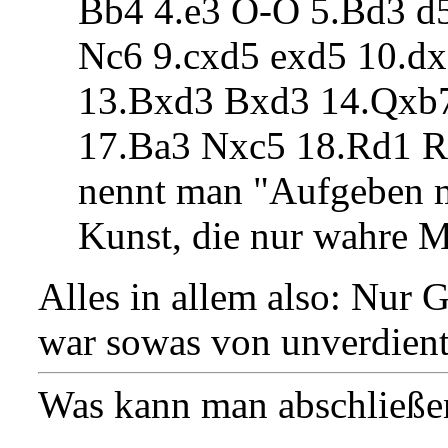
Bb4 4.e3 O-O 5.Bd3 d5
Nc6 9.cxd5 exd5 10.d
13.Bxd3 Bxd3 14.Qxb7
17.Ba3 Nxc5 18.Rd1 R
nennt man "Aufgeben mit
Kunst, die nur wahre M
Alles in allem also: Nur G
war sowas von unverdient
Was kann man abschließe