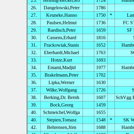
25.
Helbing-Becker,Ro
1724
Hambu
26.
Dangelowski,Peter
1786
27.
Keuneke,Hanno
1750
*
Lan
28.
Paulsen,Helmut
1736
FC ST
29.
Raedisch,Peter
1659
SF 
30.
Cassens,Erhard
1816
31.
Frackowiak,Stanis
1652
Hambu
32.
Eberhardt,Michael
1763
S
33.
Hotze,Kurt
1693
34.
Emami,Madjid
1977
Hambu
35.
Brakelmann,Peter
1702
36.
Lipka,Werner
1630
37.
Wilke,Wolfgang
1726
38.
Berking,Dr. Bernh
1607
SchVgg B
39.
Bock,Georg
1459
40.
Schmeichel,Wolfga
1655
40.
Stepien,Tomasz
1548
*
SK W
42.
Behrensen,Jörn
1688
Hambu