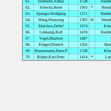
61.
Hofmeier,Arthur
1538
Hambu
62.
Schwirz,Horst
1563
*
Niend
63.
Springer,Wolfgang
1371
Hambu
64.
Wang,Huanying
1305
W
Niend
65.
Malchers,Detlef
1674
Köni
66.
Lohkamp,Rolf
1476
Hambu
67.
Vogel,Manfred
1487
68.
Krüger,Dietrich
1262
Bar
69.
Brunnemann,Hans-P
1338
Köni
70.
Röpke,Karl-Peter
1414
*
Lan