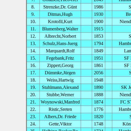
8.
Strenzke,Dr. Günt
1986
S
9.
Ditmas,Hugh
1930
Br
10.
Krotofil,Kurt
1900
Niend
11.
Blumenberg,Walter
1915
12.
Albrecht,Norbert
1853
S
13.
Schulz,Hans-Juerg
1794
Hambu
14.
Marquardt,Rolf
1849
Lan
15.
Fegebank,Fritz
1951
SF 
16.
Zippert,Georg
1861
SF 
17.
Dümmke,Jürgen
2056
18.
Weiss,Hartwig
1948
19.
Stuhlmann,Alexand
1890
SK J
20.
Stubbe,Werner
1888
Niend
21.
Woynowski,Manfred
1874
FC ST
22.
Ristic,Sreten
1776
Hambu
23.
Albers,Dr. Friede
1820
24.
Gette,Viktor
1748
Köni