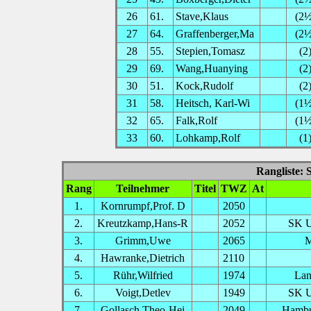
26
61.
Stave,Klaus
(2½
27
64.
Graffenberger,Ma
(2½
28
55.
Stepien,Tomasz
(2
29
69.
Wang,Huanying
(2
30
51.
Kock,Rudolf
(2
31
58.
Heitsch, Karl-Wi
(1½
32
65.
Falk,Rolf
(1½
33
60.
Lohkamp,Rolf
(1
Rangliste: 
Rang
Teilnehmer
Titel
TWZ
At
1.
Kornrumpf,Prof. D
2050
2.
Kreutzkamp,Hans-R
2052
SK U
3.
Grimm,Uwe
2065
M
4.
Hawranke,Dietrich
2110
5.
Rühr,Wilfried
1974
Lan
6.
Voigt,Detlev
1949
SK U
7.
Gollasch,Theo-Hei
2049
Hambu