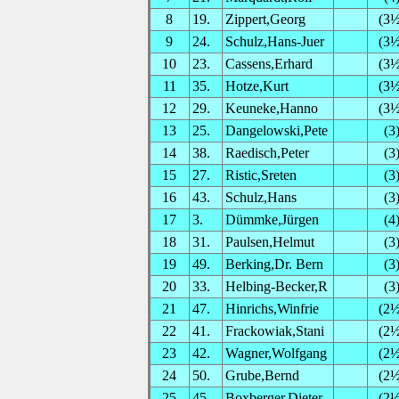
8
19.
Zippert,Georg
(3½
9
24.
Schulz,Hans-Juer
(3½
10
23.
Cassens,Erhard
(3½
11
35.
Hotze,Kurt
(3½
12
29.
Keuneke,Hanno
(3½
13
25.
Dangelowski,Pete
(3
14
38.
Raedisch,Peter
(3
15
27.
Ristic,Sreten
(3
16
43.
Schulz,Hans
(3
17
3.
Dümmke,Jürgen
(4
18
31.
Paulsen,Helmut
(3
19
49.
Berking,Dr. Bern
(3
20
33.
Helbing-Becker,R
(3
21
47.
Hinrichs,Winfrie
(2½
22
41.
Frackowiak,Stani
(2½
23
42.
Wagner,Wolfgang
(2½
24
50.
Grube,Bernd
(2½
25
45.
Boxberger,Dieter
(2½