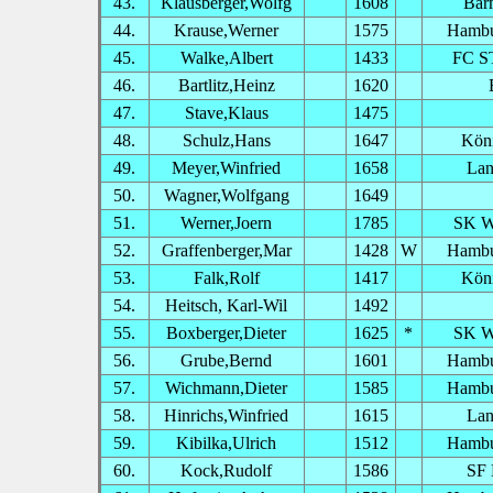
43.
Klausberger,Wolfg
1608
Bar
44.
Krause,Werner
1575
Hambu
45.
Walke,Albert
1433
FC ST
46.
Bartlitz,Heinz
1620
47.
Stave,Klaus
1475
48.
Schulz,Hans
1647
Köni
49.
Meyer,Winfried
1658
Lan
50.
Wagner,Wolfgang
1649
51.
Werner,Joern
1785
SK W
52.
Graffenberger,Mar
1428
W
Hambu
53.
Falk,Rolf
1417
Köni
54.
Heitsch, Karl-Wil
1492
55.
Boxberger,Dieter
1625
*
SK W
56.
Grube,Bernd
1601
Hambu
57.
Wichmann,Dieter
1585
Hambu
58.
Hinrichs,Winfried
1615
Lan
59.
Kibilka,Ulrich
1512
Hambu
60.
Kock,Rudolf
1586
SF 