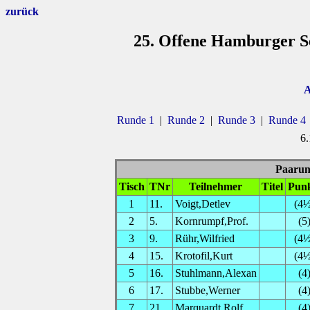
zurück
25. Offene Hamburger Se
A
Runde 1
|
Runde 2
|
Runde 3
|
Runde 4
6.
Paarung
Tisch
TNr
Teilnehmer
Titel
Pun
1
11.
Voigt,Detlev
(4½
2
5.
Kornrumpf,Prof.
(5
3
9.
Rühr,Wilfried
(4½
4
15.
Krotofil,Kurt
(4½
5
16.
Stuhlmann,Alexan
(4
6
17.
Stubbe,Werner
(4
7
21.
Marquardt,Rolf
(4