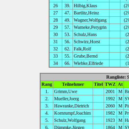
26
39.
Hilbig,Klaus
(2
27
47.
Bartlitz,Heinz
(2
28
49.
Wagner,Wolfgang
(2
29
57.
Warneke,Perygrin
(2
30
53.
Schulz,Hans
(2
31
56.
Schwirz,Horst
(2
32
62.
Falk,Rolf
(2
33
55.
Grube,Bernd
(2
34
66.
Wiebke,Elfriede
(1
Rangliste: 
Rang
Teilnehmer
Titel
TWZ
At
1.
Grimm,Uwe
2001
M
Br
2.
Mueller,Joerg
1992
M
SV
3.
Hawranke,Dietrich
2060
M
Pi
4.
Kornrumpf,Joachim
1982
M
Pr
5.
Schulz,Wolfgang
1923
M
H
6.
Dümmke,Jürgen
1864
M
S