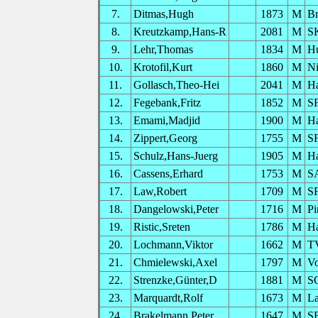
7.
Ditmas,Hugh
1873
M
Br
8.
Kreutzkamp,Hans-R
2081
M
S
9.
Lehr,Thomas
1834
M
H
10.
Krotofil,Kurt
1860
M
Ni
11.
Gollasch,Theo-Hei
2041
M
H
12.
Fegebank,Fritz
1852
M
SF
13.
Emami,Madjid
1900
M
H
14.
Zippert,Georg
1755
M
SF
15.
Schulz,Hans-Juerg
1905
M
H
16.
Cassens,Erhard
1753
M
S
17.
Law,Robert
1709
M
S
18.
Dangelowski,Peter
1716
M
Pi
19.
Ristic,Sreten
1786
M
H
20.
Lochmann,Viktor
1662
M
TV
21.
Chmielewski,Axel
1797
M
Vo
22.
Strenzke,Günter,D
1881
M
S
23.
Marquardt,Rolf
1673
M
La
24.
Brakelmann,Peter
1647
M
S