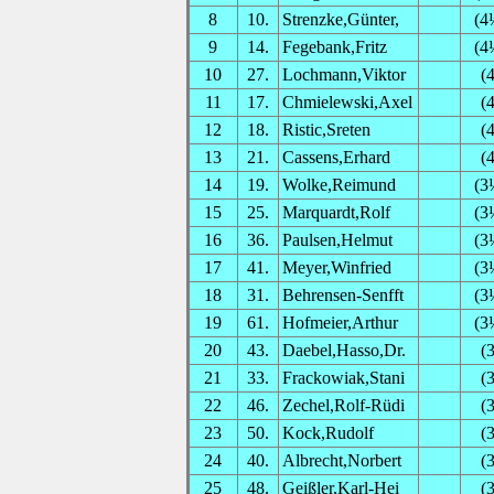
8
10.
Strenzke,Günter,
(4
9
14.
Fegebank,Fritz
(4
10
27.
Lochmann,Viktor
(4
11
17.
Chmielewski,Axel
(4
12
18.
Ristic,Sreten
(4
13
21.
Cassens,Erhard
(4
14
19.
Wolke,Reimund
(3
15
25.
Marquardt,Rolf
(3
16
36.
Paulsen,Helmut
(3
17
41.
Meyer,Winfried
(3
18
31.
Behrensen-Senfft
(3
19
61.
Hofmeier,Arthur
(3
20
43.
Daebel,Hasso,Dr.
(3
21
33.
Frackowiak,Stani
(3
22
46.
Zechel,Rolf-Rüdi
(3
23
50.
Kock,Rudolf
(3
24
40.
Albrecht,Norbert
(3
25
48.
Geißler,Karl-Hei
(3