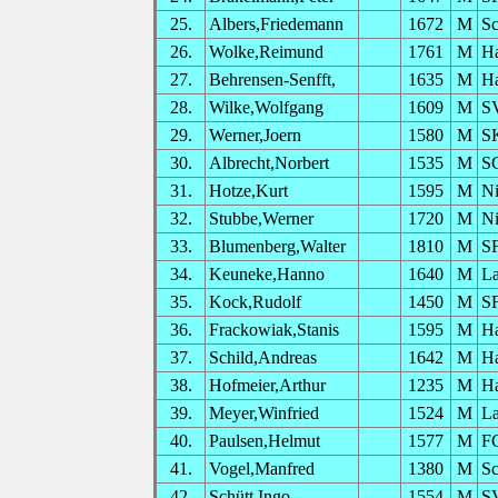
25.
Albers,Friedemann
1672
M
Sc
26.
Wolke,Reimund
1761
M
H
27.
Behrensen-Senfft,
1635
M
H
28.
Wilke,Wolfgang
1609
M
S
29.
Werner,Joern
1580
M
S
30.
Albrecht,Norbert
1535
M
S
31.
Hotze,Kurt
1595
M
Ni
32.
Stubbe,Werner
1720
M
Ni
33.
Blumenberg,Walter
1810
M
SF
34.
Keuneke,Hanno
1640
M
La
35.
Kock,Rudolf
1450
M
SF
36.
Frackowiak,Stanis
1595
M
H
37.
Schild,Andreas
1642
M
H
38.
Hofmeier,Arthur
1235
M
H
39.
Meyer,Winfried
1524
M
La
40.
Paulsen,Helmut
1577
M
FC
41.
Vogel,Manfred
1380
M
Sc
42.
Schütt,Ingo
1554
M
S