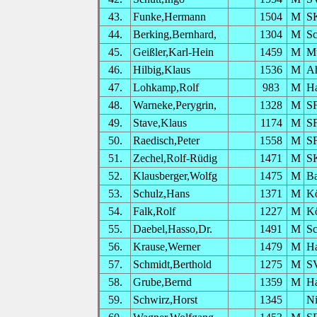
43.
Funke,Hermann
1504
M
S
44.
Berking,Bernhard,
1304
M
S
45.
Geißler,Karl-Hein
1459
M
M
46.
Hilbig,Klaus
1536
M
Ah
47.
Lohkamp,Rolf
983
M
H
48.
Warneke,Perygrin,
1328
M
SF
49.
Stave,Klaus
1174
M
SF
50.
Raedisch,Peter
1558
M
SF
51.
Zechel,Rolf-Rüdig
1471
M
SK
52.
Klausberger,Wolfg
1475
M
B
53.
Schulz,Hans
1371
M
Kö
54.
Falk,Rolf
1227
M
Kö
55.
Daebel,Hasso,Dr.
1491
M
S
56.
Krause,Werner
1479
M
H
57.
Schmidt,Berthold
1275
M
SV
58.
Grube,Bernd
1359
M
H
59.
Schwirz,Horst
1345
Ni