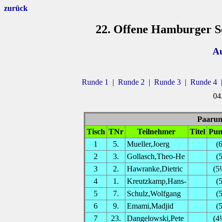
zurück
22. Offene Hamburger Se
Au
Runde 1
|
Runde 2
|
Runde 3
|
Runde 4
04
Paarung
Tisch
TNr
Teilnehmer
Titel
Pun
1
5.
Mueller,Joerg
(6
2
3.
Gollasch,Theo-He
(5
3
2.
Hawranke,Dietric
(5
4
1.
Kreutzkamp,Hans-
(5
5
7.
Schulz,Wolfgang
(5
6
9.
Emami,Madjid
(5
7
23.
Dangelowski,Pete
(4