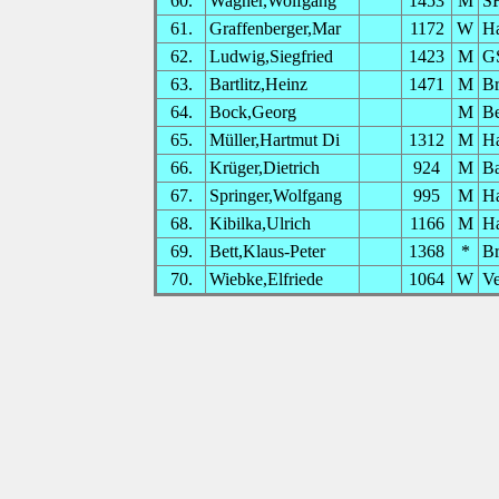
60.
Wagner,Wolfgang
1453
M
SF
61.
Graffenberger,Mar
1172
W
H
62.
Ludwig,Siegfried
1423
M
G
63.
Bartlitz,Heinz
1471
M
Br
64.
Bock,Georg
M
Be
65.
Müller,Hartmut Di
1312
M
H
66.
Krüger,Dietrich
924
M
B
67.
Springer,Wolfgang
995
M
H
68.
Kibilka,Ulrich
1166
M
H
69.
Bett,Klaus-Peter
1368
*
Br
70.
Wiebke,Elfriede
1064
W
Ve